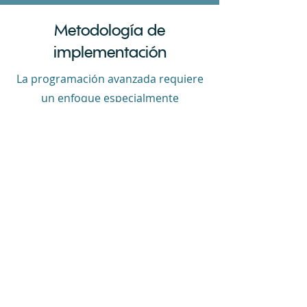
Metodología
de
implementación
La programación avanzada requiere
un enfoque especialmente
cuidadoso durante las etapas de
exploración y realización. Cada
solución requiere habilidades y
conocimientos de técnicas básicas
de programación de tareas para
aprovechar al máximo su potencial.
Beneficios
Los principales beneficios de la