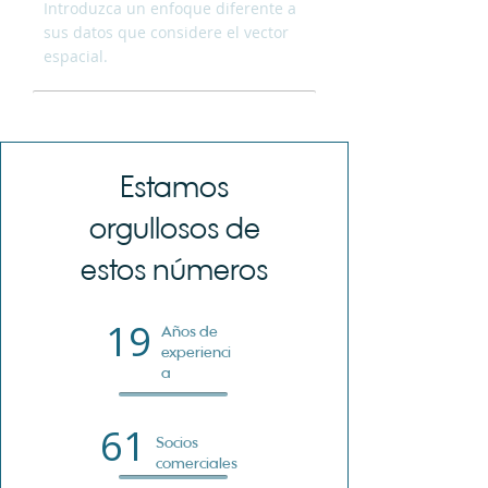
Introduzca un enfoque diferente a
sus datos que considere el vector
espacial.
Estamos
orgullosos de
estos números
19
Años de
experienci
a
61
Socios
comerciales